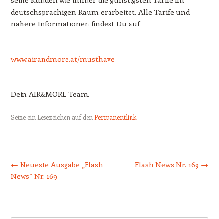
seine Kunden wie immer die günstigsten Tarife im
deutschsprachigen Raum erarbeitet. Alle Tarife und
nähere Informationen findest Du auf
www.airandmore.at/musthave
Dein AIR&MORE Team.
Setze ein Lesezeichen auf den
Permanentlink
.
Beitrags-Navigation
←
Neueste Ausgabe „Flash
Flash News Nr. 169
→
News“ Nr. 169