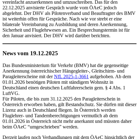
vereinfacht anzuerkennen und umzuschreiben. Das für den
22.12.2025 anvisierte Gespräch wurde vom ÖAeC jedoch
abgelehnt. Der DHV als Pilotenverband und Beauftragter des BMV
ist weiterhin offen für Gespräche. Nach wie vor strebt er eine
bilaterale Vereinbarung zu Ausbildung und deren Anerkennung,
Sicherheit und Fluglehrwesen an. Ein Besprechungstermin ist für
den Januar anvisiert. Der DHV wird darüber berichten.
News vom 19.12.2025
Das Bundesministerium für Verkehr (BMV) hat die gegenseitige
Anerkennung österreichischer Hängegleiter-, Gleitschirm- und
Paragleiterscheine mit der
NfL 2025-1-3661
aufgehoben. Ab dem
01.01.2026 benötigen Piloten mit ständigem Wohnsitz in
Deutschland einen deutschen Luftfahrerschein gem. § 4 Abs. 1
LuftVG.
Für Piloten, die bis zum 31.12.2025 den Paragleiterschein in
Österreich erworben haben, gilt Bestandschutz. Sie dürfen mit dieser
Lizenz auch in Deutschland fliegen. In Österreich werden
Fluglehrer- und Tandemberechtigungen vermutlich ab dem
01.01.2026 in Österreich nicht mehr anerkannt und müssten daher
beim ÖAeC “umgeschrieben” werden.
Derzeit laufen noch Verhandlungen mit dem ÖAeC hinsichtlich der