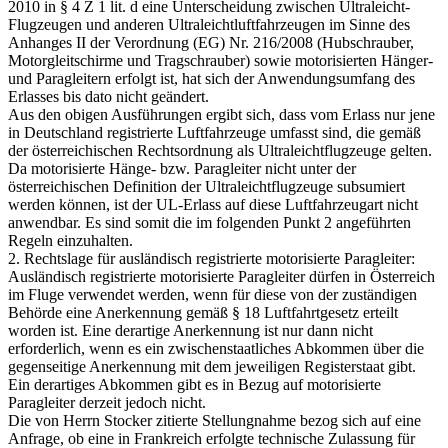
2010 in § 4 Z 1 lit. d eine Unterscheidung zwischen Ultraleicht-
Flugzeugen und anderen Ultraleichtluftfahrzeugen im Sinne des
Anhanges II der Verordnung (EG) Nr. 216/2008 (Hubschrauber,
Motorgleitschirme und Tragschrauber) sowie motorisierten Hänger-
und Paragleitern erfolgt ist, hat sich der Anwendungsumfang des
Erlasses bis dato nicht geändert.
Aus den obigen Ausführungen ergibt sich, dass vom Erlass nur jene
in Deutschland registrierte Luftfahrzeuge umfasst sind, die gemäß
der österreichischen Rechtsordnung als Ultraleichtflugzeuge gelten.
Da motorisierte Hänge- bzw. Paragleiter nicht unter der
österreichischen Definition der Ultraleichtflugzeuge subsumiert
werden können, ist der UL-Erlass auf diese Luftfahrzeugart nicht
anwendbar. Es sind somit die im folgenden Punkt 2 angeführten
Regeln einzuhalten.
2. Rechtslage für ausländisch registrierte motorisierte Paragleiter:
Ausländisch registrierte motorisierte Paragleiter dürfen in Österreich
im Fluge verwendet werden, wenn für diese von der zuständigen
Behörde eine Anerkennung gemäß § 18 Luftfahrtgesetz erteilt
worden ist. Eine derartige Anerkennung ist nur dann nicht
erforderlich, wenn es ein zwischenstaatliches Abkommen über die
gegenseitige Anerkennung mit dem jeweiligen Registerstaat gibt.
Ein derartiges Abkommen gibt es in Bezug auf motorisierte
Paragleiter derzeit jedoch nicht.
Die von Herrn Stocker zitierte Stellungnahme bezog sich auf eine
Anfrage, ob eine in Frankreich erfolgte technische Zulassung für