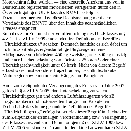
Motorschirm fallen würden — eine generelle Anerkennung von in
Deutschland registrierten motorisierten Paragleitern durch den in
Österreich gültigen UL-Erlass des BMVIT erfolgt sei.
Dazu ist anzumerken, dass diese Rechtsmeinung nicht dem
Verständnis des BMVIT über den Inhalt des gegenständlichen
Erlasses entspricht.
So hat es zum Zeitpunkt der Veröffentlichung des UL-Erlasses in §
4 Z 1 lit. d ZLLV 1999 eine eindeutige Definition des Begriffes
„Ultraleichtflugzeug“ gegeben. Demnach handelte es sich dabei um
nicht fußstartfähige, eigenstartfähige Flugzeuge mit einer
Abflugmasse von höchstens 450 kg zweisitzig oder 300 kg einsitzig
und einer Flächenbelastung von höchstens 25 kg/m2 oder einer
Überziehgeschwindigkeit unter 65 km/h. Nicht von diesem Begriff
erfasst waren insbesondere Tragschrauber, Leichthubschrauber,
Motorsegler sowie motorisierte Hänge- und Paragleiter.
Auch zum Zeitpunkt der Verlängerung des Erlasses im Jahre 2007
gab es in § 4 ZLLV 2005 eine Unterscheidung zwischen
Ultraleichtflugzeugen und anderen Luftfahrzeugarten wie zB
Tragschraubern und motorisierten Hänge- und Paragleitern.
Da im UL-Erlass keine gesonderte Definition des Begriffes
„Ultraleichtflugzeug“ erfolgt ist, wurde dieser Begriff im Lichte der
zum Zeitpunkt der erstmaligen Veröffentlichung bzw. Verlängerung
des Erlasses anwendbaren Definition gemäß der ZLLV 1999 bzw.
ZLLV 2005 verstanden. Da auch in der aktuell anwendbaren ZLLV