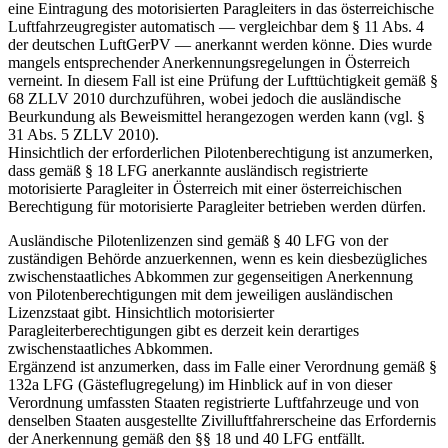
eine Eintragung des motorisierten Paragleiters in das österreichische
Luftfahrzeugregister automatisch — vergleichbar dem § 11 Abs. 4
der deutschen LuftGerPV — anerkannt werden könne. Dies wurde
mangels entsprechender Anerkennungsregelungen in Österreich
verneint. In diesem Fall ist eine Prüfung der Lufttüchtigkeit gemäß §
68 ZLLV 2010 durchzuführen, wobei jedoch die ausländische
Beurkundung als Beweismittel herangezogen werden kann (vgl. §
31 Abs. 5 ZLLV 2010).
Hinsichtlich der erforderlichen Pilotenberechtigung ist anzumerken,
dass gemäß § 18 LFG anerkannte ausländisch registrierte
motorisierte Paragleiter in Österreich mit einer österreichischen
Berechtigung für motorisierte Paragleiter betrieben werden dürfen.
Ausländische Pilotenlizenzen sind gemäß § 40 LFG von der
zuständigen Behörde anzuerkennen, wenn es kein diesbezügliches
zwischenstaatliches Abkommen zur gegenseitigen Anerkennung
von Pilotenberechtigungen mit dem jeweiligen ausländischen
Lizenzstaat gibt. Hinsichtlich motorisierter
Paragleiterberechtigungen gibt es derzeit kein derartiges
zwischenstaatliches Abkommen.
Ergänzend ist anzumerken, dass im Falle einer Verordnung gemäß §
132a LFG (Gästeflugregelung) im Hinblick auf in von dieser
Verordnung umfassten Staaten registrierte Luftfahrzeuge und von
denselben Staaten ausgestellte Zivilluftfahrerscheine das Erfordernis
der Anerkennung gemäß den §§ 18 und 40 LFG entfällt.