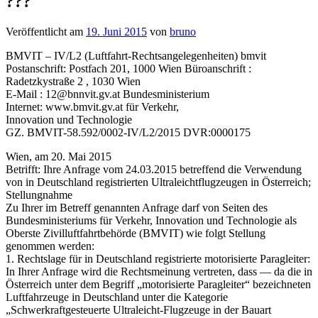
???
Veröffentlicht am
19. Juni 2015
von
bruno
BMVIT – IV/L2 (Luftfahrt-Rechtsangelegenheiten) bmvit
Postanschrift: Postfach 201, 1000 Wien Büroanschrift :
Radetzkystraße 2 , 1030 Wien
E-Mail : 12@bnnvit.gv.at Bundesministerium
Internet: www.bmvit.gv.at für Verkehr,
Innovation und Technologie
GZ. BMVIT-58.592/0002-IV/L2/2015 DVR:0000175
Wien, am 20. Mai 2015
Betrifft: Ihre Anfrage vom 24.03.2015 betreffend die Verwendung
von in Deutschland registrierten Ultraleichtflugzeugen in Österreich;
Stellungnahme
Zu Ihrer im Betreff genannten Anfrage darf von Seiten des
Bundesministeriums für Verkehr, Innovation und Technologie als
Oberste Zivilluftfahrtbehörde (BMVIT) wie folgt Stellung
genommen werden:
1. Rechtslage für in Deutschland registrierte motorisierte Paragleiter:
In Ihrer Anfrage wird die Rechtsmeinung vertreten, dass — da die in
Österreich unter dem Begriff „motorisierte Paragleiter“ bezeichneten
Luftfahrzeuge in Deutschland unter die Kategorie
„Schwerkraftgesteuerte Ultraleicht-Flugzeuge in der Bauart