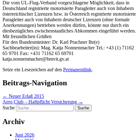
Die vom UL-Flug-Verband vorgeschlagene Möglichkeit, dass in
Deutschland registrierte motorisierte Paragleiter auch von Inhabern
österreichischer Lizenzen bzw. in Österreich registrierte motorisierte
Paragleiter auch von Inhabern deutscher Lizenzen (ohne formale
Anerkennungen) betrieben werden dürfen, könnte nur durch ein
diesbezügliches zwischenstaatliches Abkommen eingeführt werden.
Mit freundlichen Grüßen
Für den Bundesminister: Dr. Karl Prachner Ihr(e)
Sachbearbeiter(in): Mag. Katja Nonnenmacher Tel.: +43 (1) 71162
65 9701 Fax: +431 71162 65 69701
katja.nonnenmacher@bmvit.gv.at
Setze ein Lesezeichen auf den
Permanentlink
.
Beitrags-Navigation
←
Neuer Erlaß 2015
Aero Club – Haftpflicht Versicherung
→
Suche
Archiv
Juni 2026