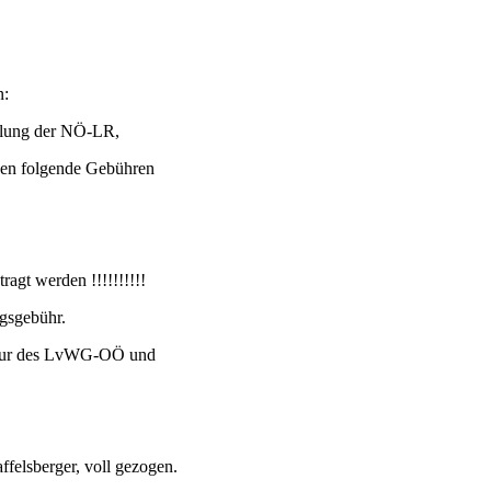
n:
eilung der NÖ-LR,
gen folgende Gebühren
ragt werden !!!!!!!!!!
agsgebühr.
ikatur des LvWG-OÖ und
felsberger, voll gezogen.