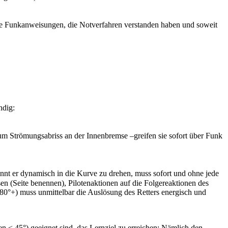
die Funkanweisungen, die Notverfahren verstanden haben und soweit
ndig:
m Strömungsabriss an der Innenbremse –greifen sie sofort über Funk
nnt er dynamisch in die Kurve zu drehen, muss sofort und ohne jede
 (Seite benennen), Pilotenaktionen auf die Folgereaktionen des
180°+) muss unmittelbar die Auslösung des Retters energisch und
 < 45°) geeignet sind, das Lernziel zu erreichen: Nämlich den