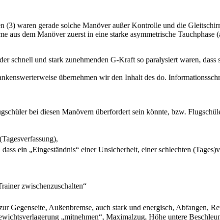
len (3) waren gerade solche Manöver außer Kontrolle und die Gleitschir
me aus dem Manöver zuerst in eine starke asymmetrische Tauchphase (
der schnell und stark zunehmenden G-Kraft so paralysiert waren, dass si
nkenswerterweise übernehmen wir den Inhalt des do. Informationsschr
ugschüler bei diesen Manövern überfordert sein könnte, bzw. Flugschül
 (Tagesverfassung),
ass ein „Eingeständnis“ einer Unsicherheit, einer schlechten (Tages)v
Trainer zwischenzuschalten“
 zur Gegenseite, Außenbremse, auch stark und energisch, Abfangen, Re
r Gewichtsverlagerung „mitnehmen“, Maximalzug, Höhe untere Beschleun