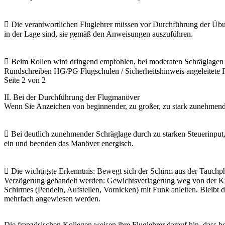
 Die verantwortlichen Fluglehrer müssen vor Durchführung der Übun
in der Lage sind, sie gemäß den Anweisungen auszuführen.
 Beim Rollen wird dringend empfohlen, bei moderaten Schräglagen z
Rundschreiben HG/PG Flugschulen / Sicherheitshinweis angeleitete 
Seite 2 von 2
II. Bei der Durchführung der Flugmanöver
Wenn Sie Anzeichen von beginnender, zu großer, zu stark zunehmende
 Bei deutlich zunehmender Schräglage durch zu starken Steuerinput
ein und beenden das Manöver energisch.
 Die wichtigste Erkenntnis: Bewegt sich der Schirm aus der Tauchph
Verzögerung gehandelt werden: Gewichtsverlagerung weg von der Kurv
Schirmes (Pendeln, Aufstellen, Vornicken) mit Funk anleiten. Bleibt
mehrfach angewiesen werden.
Die französischen Kollegen weisen ihre Fluglehrer darauf hin, dass 