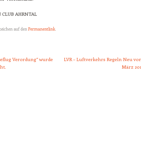
N CLUB AHRNTAL
ezeichen auf den
Permanentlink
.
tion
teflug Verordung“ wurde
LVR – Luftverkehrs Regeln Neu vom
ht.
März 20