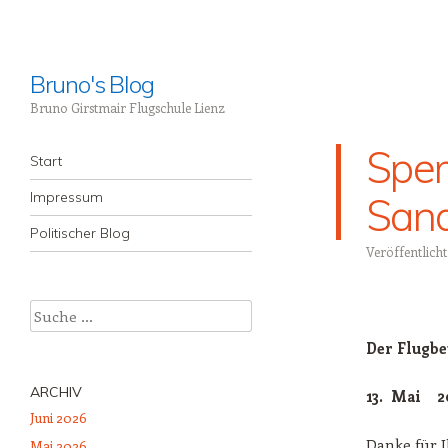
Bruno's Blog
Bruno Girstmair Flugschule Lienz
Sper
Menü
Zum Inhalt springen
Start
Impressum
Sand
Politischer Blog
Veröffentlich
Suche
Der Flugbe
ARCHIV
13. Mai 20
Juni 2026
Danke für I
Mai 2026