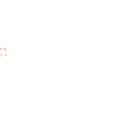
 13.
17
→