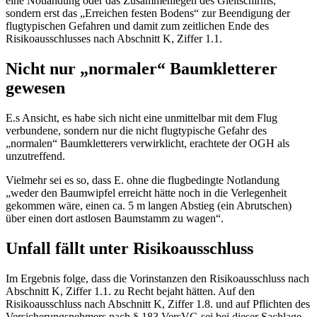
eine Notlandung oder das Zusammenlegen des Gleitschirms,
sondern erst das „Erreichen festen Bodens“ zur Beendigung der
flugtypischen Gefahren und damit zum zeitlichen Ende des
Risikoausschlusses nach Abschnitt K, Ziffer 1.1.
Nicht nur „normaler“ Baumkletterer
gewesen
E.s Ansicht, es habe sich nicht eine unmittelbar mit dem Flug
verbundene, sondern nur die nicht flugtypische Gefahr des
„normalen“ Baumkletterers verwirklicht, erachtete der OGH als
unzutreffend.
Vielmehr sei es so, dass E. ohne die flugbedingte Notlandung
„weder den Baumwipfel erreicht hätte noch in die Verlegenheit
gekommen wäre, einen ca. 5 m langen Abstieg (ein Abrutschen)
über einen dort astlosen Baumstamm zu wagen“.
Unfall fällt unter Risikoausschluss
Im Ergebnis folge, dass die Vorinstanzen den Risikoausschluss nach
Abschnitt K, Ziffer 1.1. zu Recht bejaht hätten. Auf den
Risikoausschluss nach Abschnitt K, Ziffer 1.8. und auf Pflichten des
Versicherungsnehmers nach § 183 VersVG sei bei dieser Sachlage