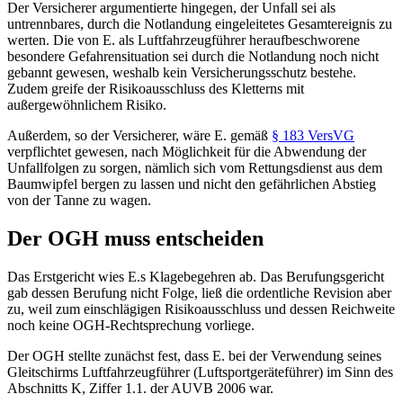
Der Versicherer argumentierte hingegen, der Unfall sei als
untrennbares, durch die Notlandung eingeleitetes Gesamtereignis zu
werten. Die von E. als Luftfahrzeugführer heraufbeschworene
besondere Gefahrensituation sei durch die Notlandung noch nicht
gebannt gewesen, weshalb kein Versicherungsschutz bestehe.
Zudem greife der Risikoausschluss des Kletterns mit
außergewöhnlichem Risiko.
Außerdem, so der Versicherer, wäre E. gemäß
§ 183
VersVG
verpflichtet gewesen, nach Möglichkeit für die Abwendung der
Unfallfolgen zu sorgen, nämlich sich vom Rettungsdienst aus dem
Baumwipfel bergen zu lassen und nicht den gefährlichen Abstieg
von der Tanne zu wagen.
Der OGH muss entscheiden
Das Erstgericht wies E.s Klagebegehren ab. Das Berufungsgericht
gab dessen Berufung nicht Folge, ließ die ordentliche Revision aber
zu, weil zum einschlägigen Risikoausschluss und dessen Reichweite
noch keine OGH-Rechtsprechung vorliege.
Der OGH stellte zunächst fest, dass E. bei der Verwendung seines
Gleitschirms Luftfahrzeugführer (Luftsportgeräteführer) im Sinn des
Abschnitts K, Ziffer 1.1. der AUVB 2006 war.