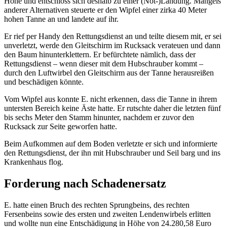
Höhe und entschloss sich deshalb zu einer (Not-)Landung. Mangels
anderer Alternativen steuerte er den Wipfel einer zirka 40 Meter
hohen Tanne an und landete auf ihr.
Er rief per Handy den Rettungsdienst an und teilte diesem mit, er sei
unverletzt, werde den Gleitschirm im Rucksack verateuen und dann
den Baum hinunterklettern. Er befürchtete nämlich, dass der
Rettungsdienst – wenn dieser mit dem Hubschrauber kommt –
durch den Luftwirbel den Gleitschirm aus der Tanne herausreißen
und beschädigen könnte.
Vom Wipfel aus konnte E. nicht erkennen, dass die Tanne in ihrem
untersten Bereich keine Äste hatte. Er rutschte daher die letzten fünf
bis sechs Meter den Stamm hinunter, nachdem er zuvor den
Rucksack zur Seite geworfen hatte.
Beim Aufkommen auf dem Boden verletzte er sich und informierte
den Rettungsdienst, der ihn mit Hubschrauber und Seil barg und ins
Krankenhaus flog.
Forderung nach Schadenersatz
E. hatte einen Bruch des rechten Sprungbeins, des rechten
Fersenbeins sowie des ersten und zweiten Lendenwirbels erlitten
und wollte nun eine Entschädigung in Höhe von 24.280,58 Euro