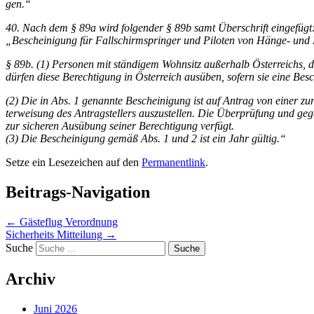
gen.“
40. Nach dem § 89a wird folgender § 89b samt Überschrift eingefügt
„Bescheinigung für Fallschirmspringer und Piloten von Hänge- und 
§ 89b. (1) Personen mit ständigem Wohnsitz außerhalb Österreichs, di
dürfen diese Berechtigung in Österreich ausüben, sofern sie eine Be
(2) Die in Abs. 1 genannte Bescheinigung ist auf Antrag von einer zu
terweisung des Antragstellers auszustellen. Die Überprüfung und gege
zur sicheren Ausübung seiner Berechtigung verfügt.
(3) Die Bescheinigung gemäß Abs. 1 und 2 ist ein Jahr gültig.“
Setze ein Lesezeichen auf den
Permanentlink
.
Beitrags-Navigation
←
Gästeflug Verordnung
Sicherheits Mitteilung
→
Suche
Archiv
Juni 2026