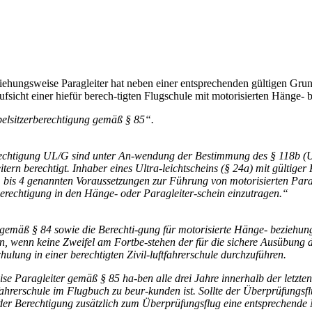
ziehungsweise Paragleiter hat neben einer entsprechenden gültigen G
sicht einer hiefür berech-tigten Flugschule mit motorisierten Hänge- 
ppelsitzerberechtigung gemäß § 85“.
berechtigung UL/G sind unter An-wendung der Bestimmung des § 118b (U
ern berechtigt. Inhaber eines Ultra-leichtscheins (§ 24a) mit gülti
 bis 4 genannten Voraussetzungen zur Führung von motorisierten Parag
Berechtigung in den Hänge- oder Paragleiter-schein einzutragen.“
mäß § 84 sowie die Berechti-gung für motorisierte Hänge- beziehungsw
, wenn keine Zweifel am Fortbe-stehen der für die sichere Ausübung d
hulung in einer berechtigten Zivil-luftfahrerschule durchzuführen.
se Paragleiter gemäß § 85 ha-ben alle drei Jahre innerhalb der letzte
ahrerschule im Flugbuch zu beur-kunden ist. Sollte der Überprüfungsflu
er Berechtigung zusätzlich zum Überprüfungsflug eine entsprechende Na