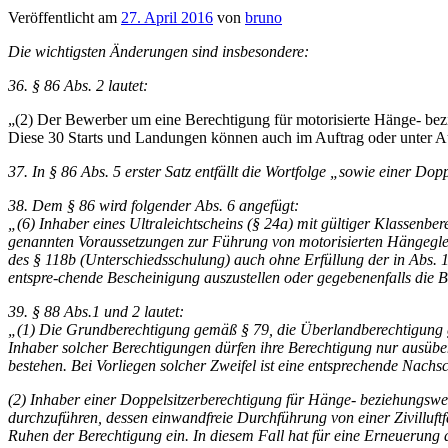
Veröffentlicht am
27. April 2016
von
bruno
Die wichtigsten Änderungen sind insbesondere:
36. § 86 Abs. 2 lautet:
„(2) Der Bewerber um eine Berechtigung für motorisierte Hänge- be
Diese 30 Starts und Landungen können auch im Auftrag oder unter Auf
37. In § 86 Abs. 5 erster Satz entfällt die Wortfolge „sowie einer Do
38. Dem § 86 wird folgender Abs. 6 angefügt:
„(6) Inhaber eines Ultraleichtscheins (§ 24a) mit gültiger Klassen
genannten Voraussetzungen zur Führung von motorisierten Hängegleit
des § 118b (Unterschiedsschulung) auch ohne Erfüllung der in Abs. 1
entspre-chende Bescheinigung auszustellen oder gegebenenfalls die 
39. § 88 Abs.1 und 2 lautet:
„(1) Die Grundberechtigung gemäß § 79, die Überlandberechtigung ge
Inhaber solcher Berechtigungen dürfen ihre Berechtigung nur ausüben
bestehen. Bei Vorliegen solcher Zweifel ist eine entsprechende Nachsc
(2) Inhaber einer Doppelsitzerberechtigung für Hänge- beziehungswei
durchzuführen, dessen einwandfreie Durchführung von einer Zivilluftf
Ruhen der Berechtigung ein. In diesem Fall hat für eine Erneuerung d