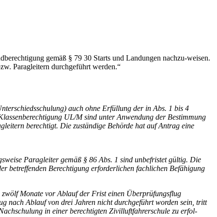
rundberechtigung gemäß § 79 30 Starts und Landungen nachzu-weisen.
bzw. Paragleitern durchgeführt werden.“
nterschiedsschulung) auch ohne Erfüllung der in Abs. 1 bis 4
ger Klassenberechtigung UL/M sind unter Anwendung der Bestimmung
leitern berechtigt. Die zuständige Behörde hat auf Antrag eine
eise Paragleiter gemäß § 86 Abs. 1 sind unbefristet gültig. Die
er betreffenden Berechtigung erforderlichen fachlichen Befähigung
n zwölf Monate vor Ablauf der Frist einen Überprüfungsflug
g nach Ablauf von drei Jahren nicht durchgeführt worden sein, tritt
chschulung in einer berechtigten Zivilluftfahrerschule zu erfol-